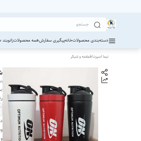
دسته‌بندی محصولات
خانه
پیگیری سفارش
همه محصولات
زانوبند 
نیما اسپرت
/
قمقمه و شیکر
شی
on
بر
ر
دس
وی
و