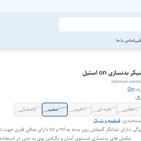
طبی
تماس با ما
کر بدنسازی on استیل
Optimum nutriti
ند:
On
نگ
طلایی
نقره ای
قرمز
سفید
مشکی
ته‌بندی
:
قمقمه و شیکر
ژگی
دارای نشانگر گنجاش روی بدنه به ml و oz دارای صافی فلز
مکمل های بدنسازی شستوی آسان و نگرفتن بوی بد حتی در استفاده 