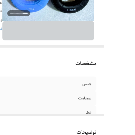
ض
ق
و
وی
نم
کش
مشخصات
جنس
ضخامت
قطر
وزن
توضیحات