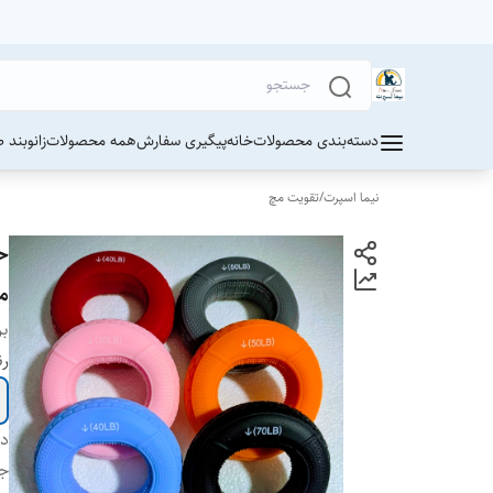
دسته‌بندی محصولات
خانه
پیگیری سفارش
همه محصولات
زانوبند 
نیما اسپرت
/
تقویت مچ
مقاومت
بر
ر
دس
ج