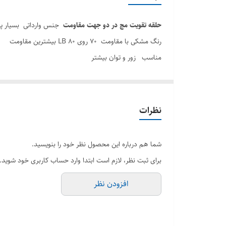
ویژگی
حلقه تقویت مچ در دو جهت مقاومت
جنس وارداتی بسیار پر
کشور تولید کننده
رنگ مشکی با مقاومت ۷۰ روی ۸۰ LB بیشترین مقاومت
مناسب زور و توان بیشتر
رنگ آبرنگی با مقاومت ۶۰ روی ۷۰ LB مقاومت بعد از مشکی
مناسب توان متوسط
رنگ نارنجی با مقاومت ۵۰ روی ۶۰ LB مناسب نوجوان ،
نظرات
رنگ سبز با مقاومت ۳۰ روی ۴۰ LB مناسب مبتدی و آماتور و همچنین فیزیو تراپی
ویژگی :
شما هم درباره این محصول نظر خود را بنویسید.
_ارگونومی عاج دار (بسیار خوش دست)
برای ثبت نظر، لازم است ابتدا وارد حساب کاربری خود شوید.
_دارای دو جهت مقاومت
افزودن نظر
_سبک ،کم جا ، قابل حمل
_فاقد بوی شیمیایی نامطبوع