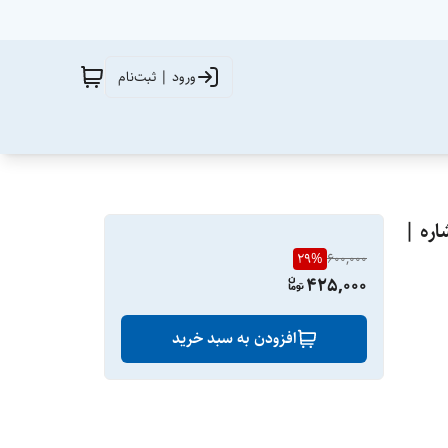
ورود | ثبت‌نام
Ha) مدل دو فشاره |
29
%
600,000
425,000
افزودن به سبد خرید