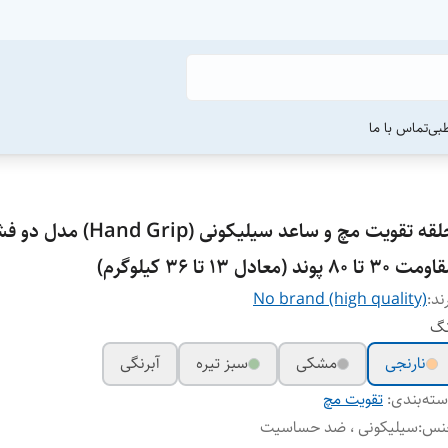
طبی
تماس با ما
حلقه تقویت مچ و ساعد سیلیکونی (nd Grip
 30 تا 80 پوند (معادل 13 تا 36 کیلوگرم)
ند:
No brand (high quality)
نگ
نارنجی
مشکی
سبز تیره
آبرنگی
ته‌بندی
:
تقویت مچ
نس
:
سیلیکونی ، ضد حساسیت