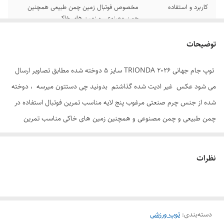
کاربرد و استفاده
مخصوص فوتبال زمین چمن طبیعی همچنین
چمن مصنوعی و زمین های خاکی
کشور تولید کننده
پاکستان
توضیحات
توپ جام جهانی 2026 TRIONDA سایز 5 دوخته شده مطابق تصاویر ارسال
می شود عکس غیر ادیت شده گذاشتم بدونید چی دستتون میرسه ، دوخته
شده از جنس چرم صنعتی مرغوب پنج لایه مناسب تمرین فوتبال استفاده در
چمن طبیعی و چمن مصنوعی و همچنین زمین های خاکی مناسب تمرین
روپایی ، بهترین هدیه به بچه های فوتبالیست و فوتبالدوست جهت کادو می
باشد .
نظرات
دسته‌بندی
:
توپ ورزشی