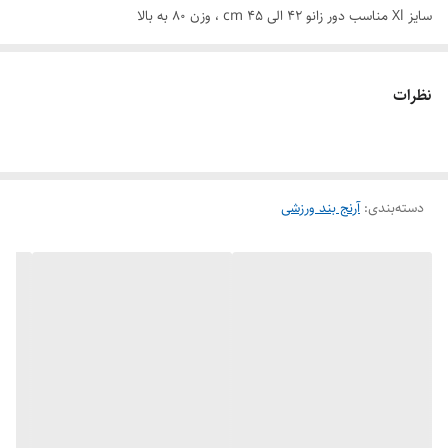
سایز Xl مناسب دور زانو 42 الی 45 cm ، وزن ۸۰ به بالا
ورزشکاران از
آرنج بند ها و زانو بند های ورزشی
، برای جلوگیری از صدمات و
کبودی های احتمالی استفاده می‌کنند و در کل آرنج بند ها و زانو بند ها ابزار
نظرات
های محافظتی هستند.
جنس
آرنج بند و زانو بند گلری فوتسال و فوتبال اسیکس
از پارچه کشباف پلی
استر هست و قسمت ضربه گیر آن از جنس فوم و روکش پارچه ای پلی استر
دسته‌بندی
:
آرنج بند ورزشی
دو لایه قوی می باشد و انعطاف پذیری بالا دارند . در مقابل سایش مقاوم
هستند .
از
ست آرنج بند و زانو بند اسیکس
گلرهای فوتبال ، دختران و آقایان
والیبالیست ، دوچرخه سواران ، پارکور بازان , بازیکنان هاکی ، اسکیت بورد
کاران و اسکی بازان و ... استفاده می‌کنند .
ست آرنج بند و زانو بند ورزشی اسیکس
شامل یک جفت آرنج بند و یک جفت
زانوبند می باشد که آرنج بند فری سایز و مناسب تمام سایزها می باشد و
زانوبند دارای سه سایز : M , L و XL با قیمت مناسب در فروشگاه اینترنتی نیما