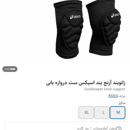
زانوبند آرنج بند اسیکس ست دروازه بانی
Goalkeeper knee support
برند:
Asics
سایز
XL
L
M
زمان آماده‌سازی
1
روز کاری