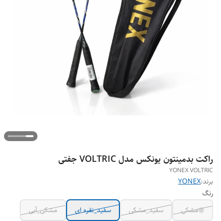
راکت بدمینتون یونکس مدل VOLTRIC جفتی
YONEX VOLTRIC
برند:
YONEX
رنگ
مشکی
سفید_مشکی
سفید_نقره ای
مشکی_آبی