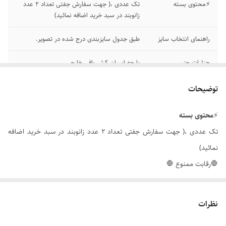
⚡محتوی بسته
تک عددی ،( جهت سفارش جفتی تعداد ۲ عدد
زانوبند در سبد خرید اضافه نمائید)
راهنمای انتخاب سایز
طبق جدول سایزبندی درج شده در تصویر.
جزئیات جنس
پارچه اسپان کش بافی خارجی
کشور تولید کننده
چین
توضیحات
⚡
محتوی
بسته
تک عددی ،( جهت سفارش جفتی تعداد ۲ عدد زانوبند در سبد خرید اضافه
نمائید)
🛑رقابت ممنوع 🛑
زانوبند ورزشی مدل بند ضربدری kV power خارجی
جهت فیکس کردن و
گرم نگه داشتن و حمایت و محافظت از مفاصل و رباط های زانو در هنگام
نظرات
فعالیت های ورزشی و روزانه مورد استفاده قرار می‌گیرد .