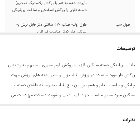
تابیده شده به هم با روکش پلاستیک ضخیم)
دسته فلزی با روکش اسفنجی و ساخت بربلینگی
طول سیم
طول اولیه طناب 270 سانتی متر قابل برش به
سانتی متر کمتر مناسب قد افراد
رنگ بندی
در قسمت شیار های دسته طناب رنگ ها متفاوت
توضیحات
می باشد
طناب بربلینگی دسته سنگین فلزی با روکش فوم مموری و سیم چند رشته ی
روکش دار مورد استفاده در ورزش طناب زنی و سایر رشته های ورزشی جهت
چابکی و تناسب اندام و همچنین این نوع طناب به واسطه داشتن دسته ی
سنگین مورد بسیار مناسب جهت قوی شدن و تقویت عضلات مچ دست می
باشد ،
این نوع طناب به دلیل داشتن بربلینگی هایی در انتهای دسته در قسمت
نظرات
تابیدن طناب پیچش دقیقی در هنگام طناب زنی ایجاد می کند و این باعث
عملکرد بهتر و بهره ی بیشتر توسط ورزشکاران می باشد .