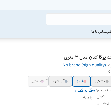
طبی
تماس با ما
د یوگا کتان مدل ۳ متری
ند:
No brand (high quality)
نگ
مشکی
قرمز
آبی تیره
بنفش
ته‌بندی
:
یوگا و پیلاتس
نس
:
کتان ، نخ پنبه
عاد
:
3 متر