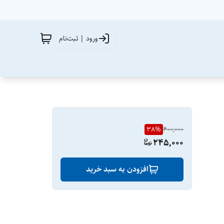
ورود | ثبت‌نام
38
%
400,000
245,000
افزودن به سبد خرید