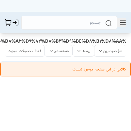
%D8%AE%D8%B1%DB%8C%D8%AF%20%D8%AF%D8%B3%D8%AA%DA%A9%D8%B4%20%D8%AF%D8%B1%D9%88%D8%A7%D8%B2%D9%87%20%D8%A8%D8%A7%D9%86%DB%8C%20%D9%BE%D8%B3%D8%B1%D8%A7%D9%86%D9%87%20%D8%A2%D9%84%D8%B3%D9%BE%D8%B1%D8%AA
جدیدترین
برندها
دسته‌بندی
فقط محصولات موجود
کالایی در این صفحه موجود نیست