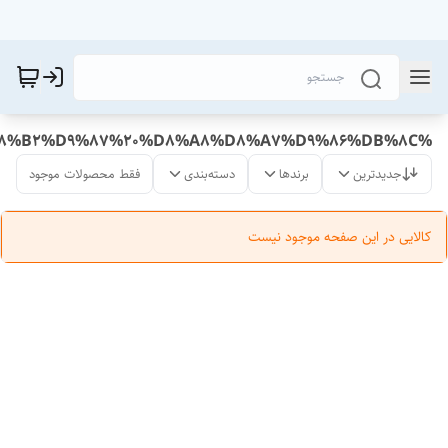
%D8%AE%D8%B1%DB%8C%D8%AF%20%D8%AF%D8%B3%D8%AA%DA%A9%D8%B4%20%D8%AF%D8%B1%D9%88%D8%A7%D8%B2%D9%87%20%D8%A8%D8%A7%D9%86%DB%8C
جدیدترین
برندها
دسته‌بندی
فقط محصولات موجود
کالایی در این صفحه موجود نیست