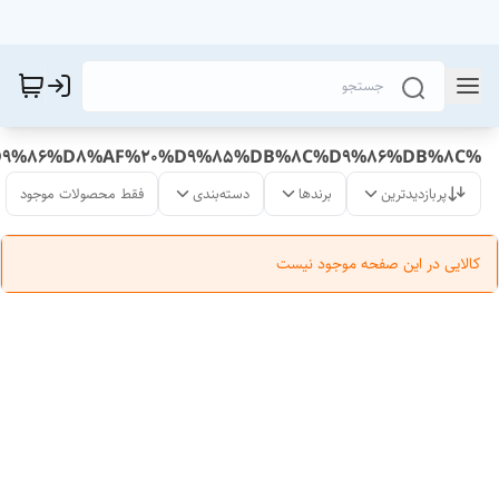
%D8%B3%D8%A7%D9%82%20%D8%A8%D9%86%D8%AF%20%D9%85%DB%8C%D9%86%DB%8C
پربازدیدترین
برندها
دسته‌بندی
فقط محصولات موجود
کالایی در این صفحه موجود نیست