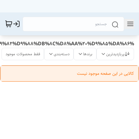
%D9%82%DB%8C%DA%86%DB%8C%20%D8%AA%D9%82%D9%88%DB%8C%D8%AA%20%D9%85%DA%86
پربازدیدترین
برندها
دسته‌بندی
فقط محصولات موجود
کالایی در این صفحه موجود نیست