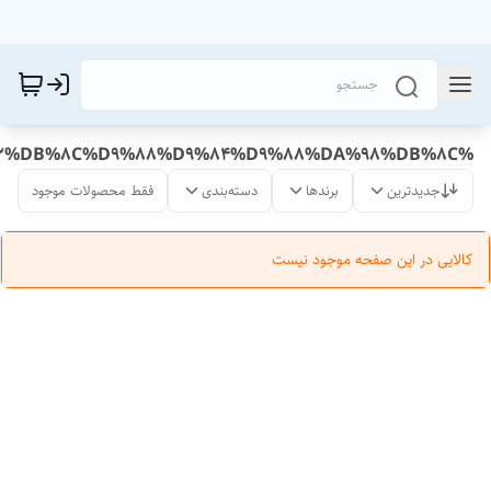
%DA%86%D8%B3%D8%A8%20%DA%A9%D9%86%D8%B2%DB%8C%D9%88%D9%84%D9%88%DA%98%DB%8C
جدیدترین
برندها
دسته‌بندی
فقط محصولات موجود
کالایی در این صفحه موجود نیست