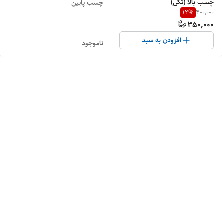
چسب بالا (تکی)
چسب پایین
12
%
400,000
350,000
افزودن به سبد
ناموجود