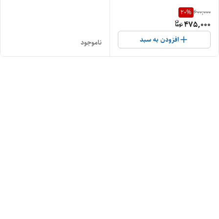
20
%
600,000
475,000
افزودن به سبد
ناموجود