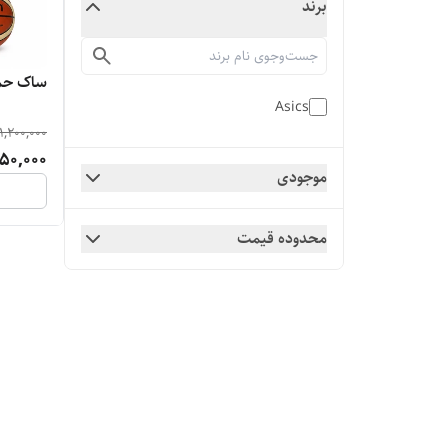
برند
ساک حم
Asics
1,200,000
50,000
موجودی
محدوده قیمت