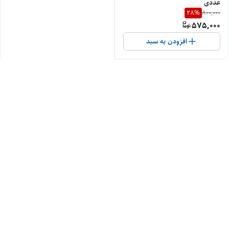
عددی
28
%
800,000
575,000
افزودن به سبد