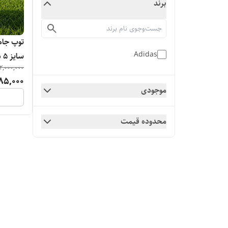
برند
Adidas
سایز ۵ دوختی
2,000,000
85,000
موجودی
محدوده قیمت