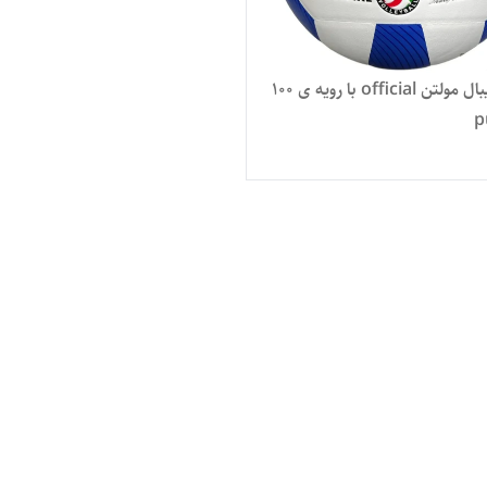
توپ والیبال مولتن official با رویه ی 100