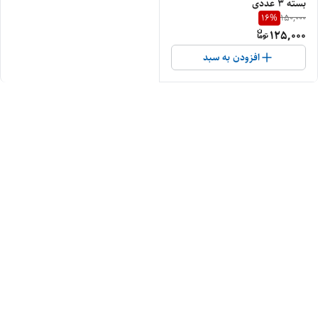
بسته ۳ عددی
16
%
150,000
125,000
افزودن به سبد