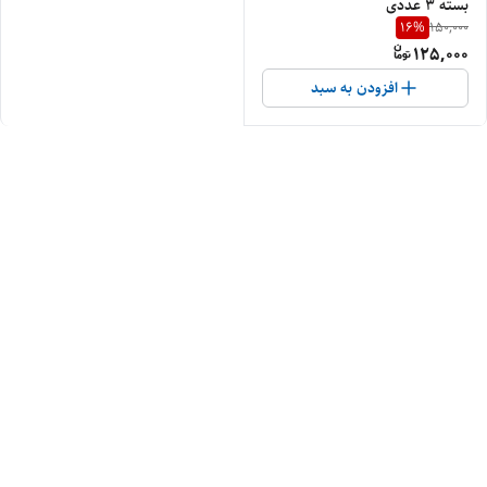
بسته ۳ عددی
16
%
150,000
125,000
افزودن به سبد