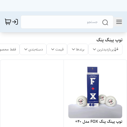
توپ پینگ پنگ
پربازدیدترین
برندها
قیمت
دسته‌بندی
فقط محصول
توپ پینگ پنگ FOX مدل 40+