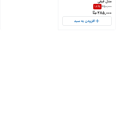
مدل قیفی
18
%
350,000
285,000
افزودن به سبد