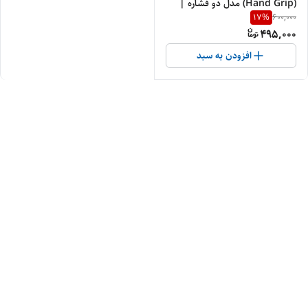
(Hand Grip) مدل دو فشاره |
17
%
600,000
مقاومت 30 تا 80 پوند (معادل 13 تا
495,000
36 کیلوگرم)
افزودن به سبد