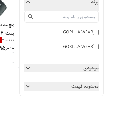
برند
GORILLA WEAR
بسته ۲ عددی
%
500,000
GORILLA WEAR
95,000
موجودی
محدوده قیمت