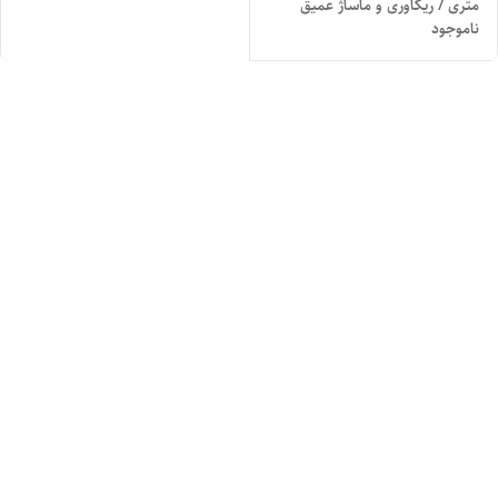
متری / ریکاوری و ماساژ عمیق
ناموجود
عضلات