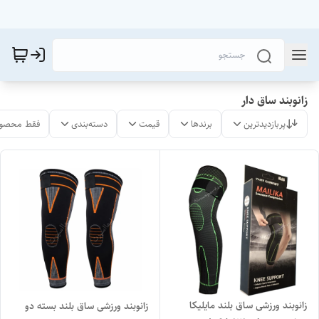
زانوبند ساق دار
پربازدیدترین
برندها
قیمت
دسته‌بندی
فقط محصول
زانوبند ورزشی ساق بلند مایلیکا
زانوبند ورزشی ساق بلند بسته دو