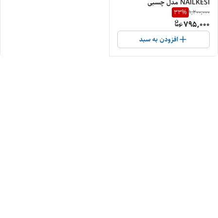
NAILKESI مدل چسبی
33
%
1,200,000
795,000
افزودن به سبد