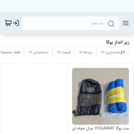
زیر انداز یوگا
جدیدترین
برندها
قیمت
دسته‌بندی
فقط محصولات
مت یوگا YOGAMAT مدل حوله ای