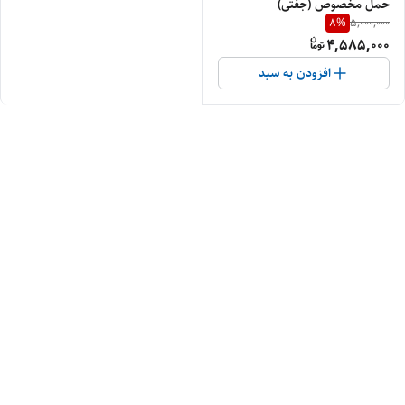
حمل مخصوص (جفتی)
8
%
5,000,000
4,585,000
افزودن به سبد