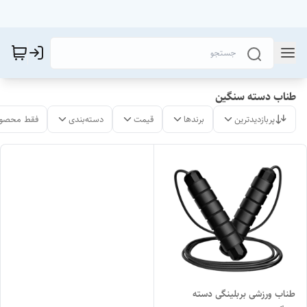
طناب دسته سنگین
پربازدیدترین
برندها
قیمت
دسته‌بندی
فقط محصول
طناب ورزشی بربلینگی دسته