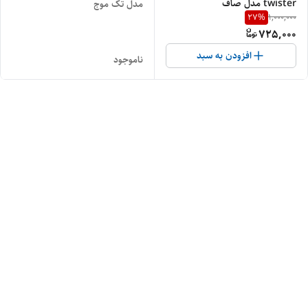
twister مدل صاف
مدل تک موج
27
%
1,000,000
725,000
افزودن به سبد
ناموجود