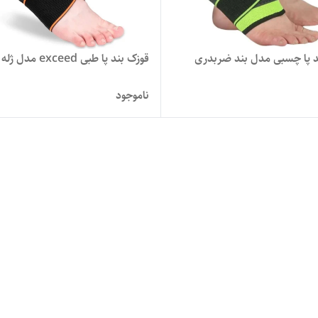
سبی مدل بند ضربدری
قوزک بند پا طبی exceed مدل ژله دار
ناموجود