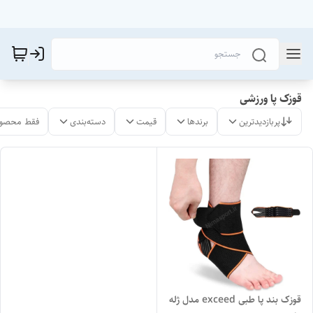
قوزک پا ورزشی
پربازدیدترین
برندها
قیمت
دسته‌بندی
فقط محصول
قوزک بند پا طبی exceed مدل ژله