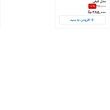
مدل قیفی
18
%
350,000
285,000
افزودن به سبد