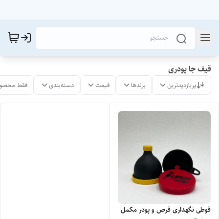
قیف جا پودری
پربازدیدترین
برندها
قیمت
دسته‌بندی
فقط محصول
قوطی نگهداری قرص و پودر مکمل