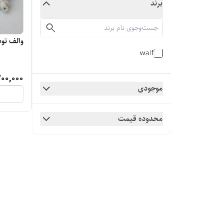
برند
والف توپ بس
walf
00,000
موجودی
محدوده قیمت