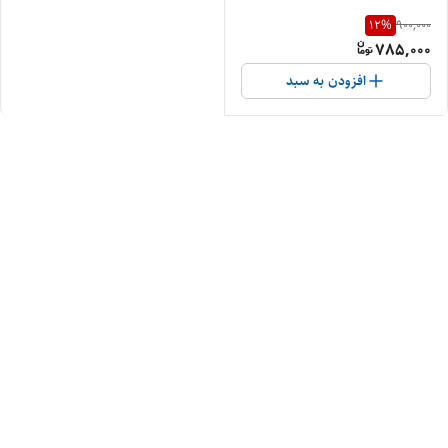
12
%
900,000
785,000
افزودن به سبد