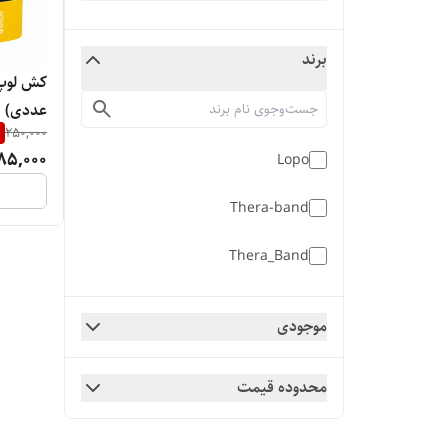
برند
عددی)
%
250,000
85,000
Lopo
Thera-band
Thera_Band
موجودی
محدوده قیمت