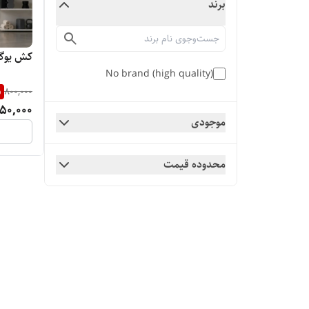
برند
کش یوگا
No brand (high quality)
%
800,000
50,000
موجودی
محدوده قیمت