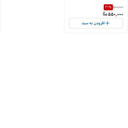
31
%
800,000
550,000
افزودن به سبد