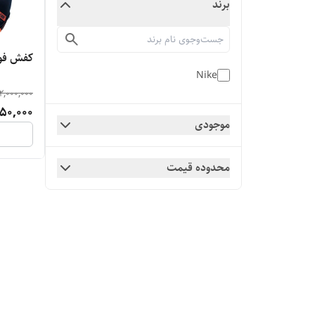
برند
کفش فوت
Nike
2,000,000
50,000
موجودی
محدوده قیمت