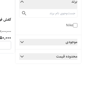
برند
کفش فوت
Nike
2,000,000
650,000
موجودی
محدوده قیمت