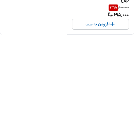
CAP
13
%
800,000
695,000
افزودن به سبد