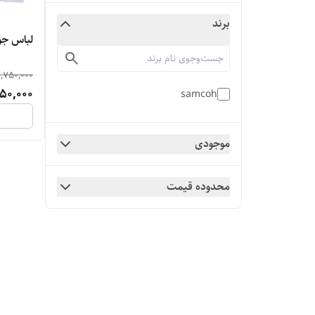
برند
لباس جو
,750,000
50,000
samcoh
موجودی
محدوده قیمت