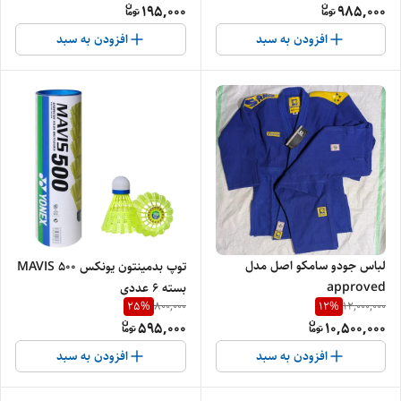
195,000
985,000
افزودن به سبد
افزودن به سبد
لباس جودو سامکو اصل مدل
توپ بدمینتون یونکس MAVIS 500
approved
بسته ۶ عددی
25
%
12
%
800,000
12,000,000
595,000
10,500,000
افزودن به سبد
افزودن به سبد