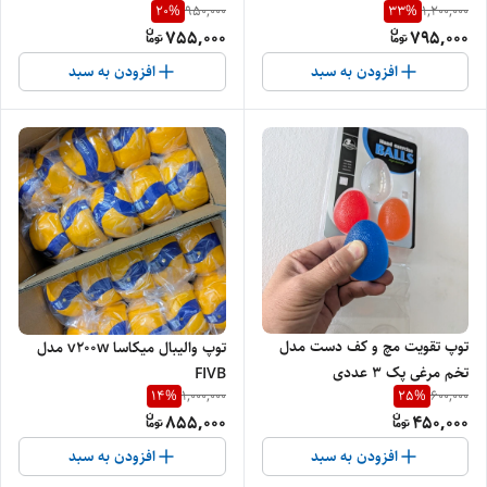
20
%
33
%
950,000
1,200,000
755,000
795,000
افزودن به سبد
افزودن به سبد
توپ تقویت مچ و کف دست مدل
توپ والیبال میکاسا v200w مدل
تخم مرغی پک ۳ عددی
FIVB
14
%
25
%
1,000,000
600,000
855,000
450,000
افزودن به سبد
افزودن به سبد