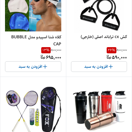
کش cx تراباند اصلی (خارجی)
کلاه شنا اسپیدو مدل BUBBLE
CAP
13
%
26
%
800,000
800,000
695,000
590,000
افزودن به سبد
افزودن به سبد