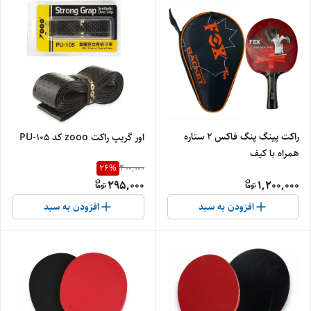
راکت پینگ پنگ فاکس ۲ ستاره
اور گریپ راکت zooo کد PU-1۰۵
همراه با کیف
26
%
400,000
295,000
1,200,000
افزودن به سبد
افزودن به سبد