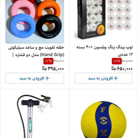
توپ پینگ پنگ ویلسون +۴۰ بسته‌
حلقه تقویت مچ و ساعد سیلیکونی
۱۲ عددی
(Hand Grip) مدل دو فشاره |
17
%
18
%
600,000
800,000
مقاومت 30 تا 80 پوند (معادل 13 تا
495,000
650,000
36 کیلوگرم)
افزودن به سبد
افزودن به سبد