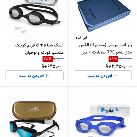
زیر انداز ورزشی (مت یوگا) الکس
عینک شنا cima فریم کوچک
مدل تاشو TPE ضخامت ۶ میل
مناسب کودک و نوجوان
28
%
18
%
900,000
3,000,000
645,000
2,450,000
افزودن به سبد
افزودن به سبد