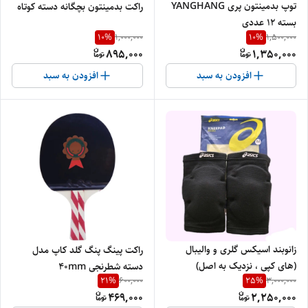
توپ بدمینتون پری YANGHANG
راکت بدمینتون بچگانه دسته کوتاه
بسته ۱۲ عددی
10
%
10
%
1,000,000
1,500,000
895,000
1,350,000
افزودن به سبد
افزودن به سبد
زانوبند اسیکس گلری و والیبال
راکت پینگ پنگ گلد کاپ مدل
(های کپی ، نزدیک به اصل)
دسته شطرنجی ۴۰mm
21
%
25
%
600,000
3,000,000
469,000
2,250,000