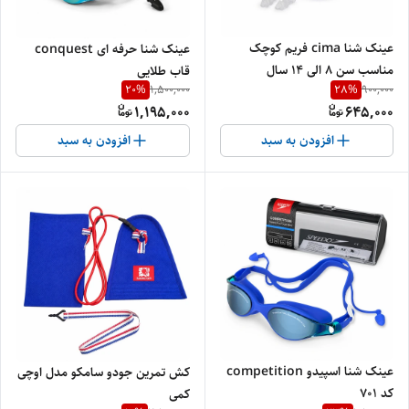
عینک شنا cima فریم کوچک
عینک شنا حرفه ای conquest
مناسب سن ۸ الی ۱۴ سال
قاب طلایی
20
%
28
%
1,500,000
900,000
1,195,000
645,000
افزودن به سبد
افزودن به سبد
عینک شنا اسپیدو competition
کش تمرین جودو سامکو مدل اوچی
کد ۷۰۱
کمی