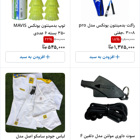
راکت بدمینتون یونکس مدل pro
توپ بدمینتون یونکس MAVIS
3008 ،جفتی
350 بسته ۶ عددی
22
%
18
%
700,000
1,800,000
545,000
1,475,000
افزودن به سبد
افزودن به سبد
سوت داوری مولتن مدل دلفین F
لباس جودو سامکو اصل مدل