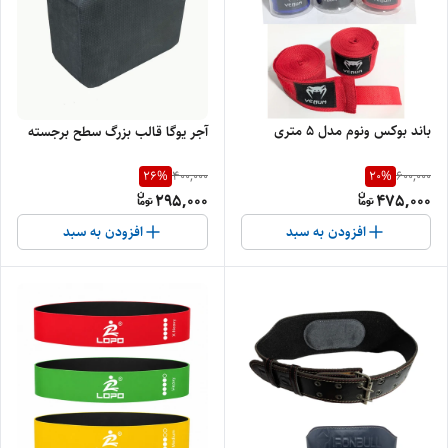
باند بوکس ونوم مدل ۵ متری
آجر یوگا قالب بزرگ‌ سطح برجسته
26
%
20
%
400,000
600,000
295,000
475,000
افزودن به سبد
افزودن به سبد