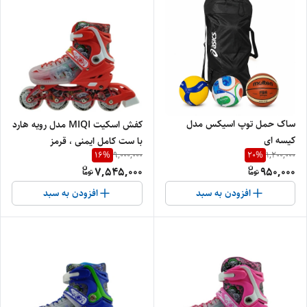
ساک حمل توپ اسیکس مدل
کفش اسکیت MIQI مدل رویه هارد
کیسه ای
با ست کامل ایمنی ، قرمز
16
%
20
%
9,000,000
1,200,000
7,545,000
950,000
افزودن به سبد
افزودن به سبد