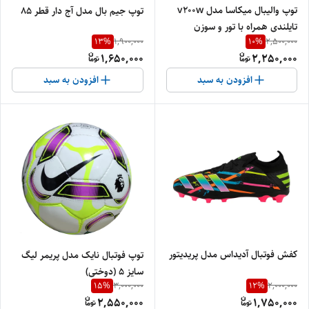
توپ والیبال میکاسا مدل v200w
توپ جیم بال مدل آج دار قطر ۸۵
تایلندی همراه با تور و سوزن
13
%
10
%
1,900,000
2,500,000
مخصوص
1,650,000
2,250,000
افزودن به سبد
افزودن به سبد
کفش فوتبال آدیداس مدل پریدیتور
توپ فوتبال نایک مدل پریمر لیگ
سایز ۵ (دوختی)
15
%
12
%
3,000,000
2,000,000
2,550,000
1,750,000