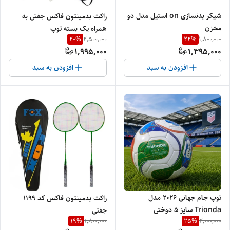
شیکر بدنسازی on استیل مدل دو
راکت بدمینتون فاکس جفتی به
مخزن
همراه یک بسته توپ
20
%
22
%
2,500,000
1,800,000
1,995,000
1,395,000
افزودن به سبد
افزودن به سبد
توپ جام جهانی ۲۰۲۶ مدل
راکت بدمینتون فاکس کد 1199
Trionda سایز ۵ دوختی
جفتی
19
%
25
%
1,800,000
2,000,000