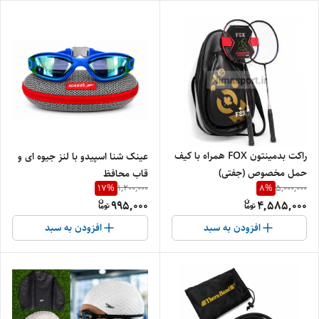
راکت بدمینتون FOX همراه با کیف
عینک شنا اسپیدو با لنز جیوه ای و
حمل مخصوص (جفتی)
قاب محافظ
17
%
8
%
1,200,000
5,000,000
995,000
4,585,000
افزودن به سبد
افزودن به سبد