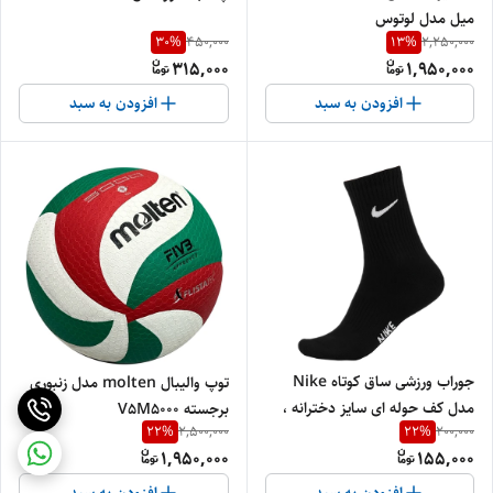
میل مدل لوتوس
30
%
13
%
450,000
2,250,000
315,000
1,950,000
افزودن به سبد
افزودن به سبد
جوراب ورزشی ساق کوتاه Nike
توپ والیبال molten مدل زنبوری
مدل کف حوله ای سایز دخترانه ،
برجسته V5M5000
22
%
22
%
2,500,000
200,000
والیبال ، هندبال ، بسکتبال
1,950,000
155,000