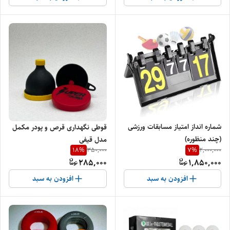
شماره انداز امتیاز مسابقات ورزشی
قوطی نگهداری قرص و پودر مکمل
(چند منظوره)
مدل قیفی
18
%
7
%
350,000
2,000,000
285,000
1,850,000
افزودن به سبد
افزودن به سبد