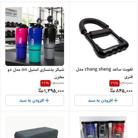
تقویت ساعد chang sheng مدل
شیکر بدنسازی استیل on مدل دو
فنری
مخزن
22
%
29
%
1,800,000
1,200,000
1,395,000
845,000
افزودن به سبد
افزودن به سبد