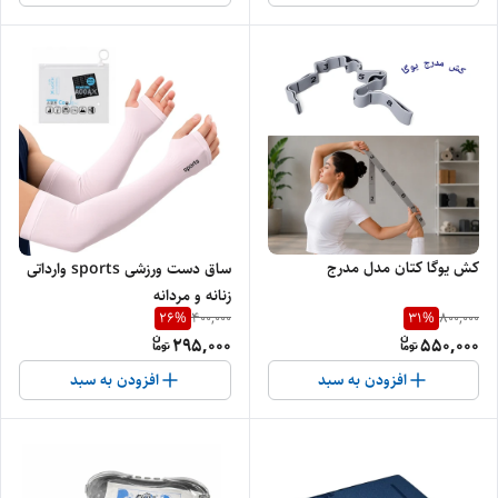
کش یوگا کتان مدل مدرج
ساق دست ورزشی sports وارداتی
زنانه و مردانه
26
%
31
%
400,000
800,000
295,000
550,000
افزودن به سبد
افزودن به سبد