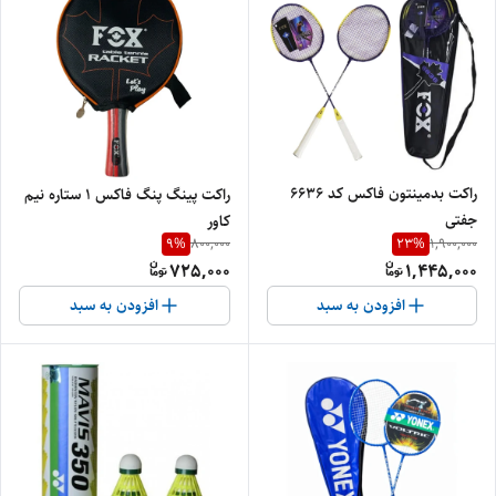
راکت بدمینتون فاکس کد ۶۶۳۶
راکت پینگ پنگ فاکس ۱ ستاره نیم
جفتی
کاور
9
%
23
%
800,000
1,900,000
725,000
1,445,000
افزودن به سبد
افزودن به سبد