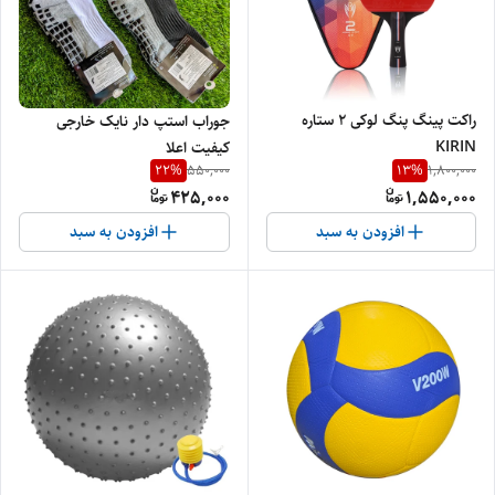
راکت پینگ پنگ لوکی ۲ ستاره
جوراب استپ دار نایک خارجی
KIRIN
کیفیت اعلا
22
%
13
%
550,000
1,800,000
425,000
1,550,000
افزودن به سبد
افزودن به سبد