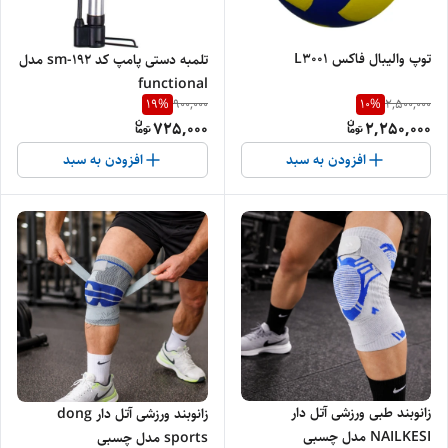
توپ والیبال فاکس L3001
تلمبه دستی پامپ کد sm-192 مدل
functional
19
%
10
%
900,000
2,500,000
725,000
2,250,000
افزودن به سبد
افزودن به سبد
زانوبند طبی ورزشی آتل دار
زانوبند ورزشی آتل دار dong
NAILKESI مدل چسبی
sports مدل چسبی