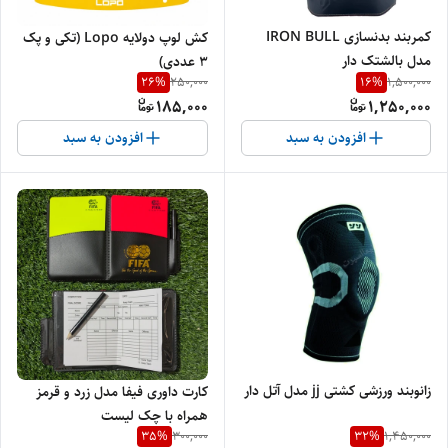
کمربند بدنسازی IRON BULL
کش لوپ دولایه Lopo (تکی و پک
مدل بالشتک دار
۳ عددی)
26
%
16
%
250,000
1,500,000
185,000
1,250,000
افزودن به سبد
افزودن به سبد
زانوبند ورزشی کشتی jj مدل آتل دار
کارت داوری فیفا مدل زرد و قرمز
همراه با چک لیست
35
%
32
%
300,000
1,450,000