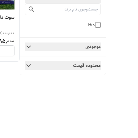
سوت داوری hrs مد
Hrs
2,000,000
85,000
موجودی
محدوده قیمت