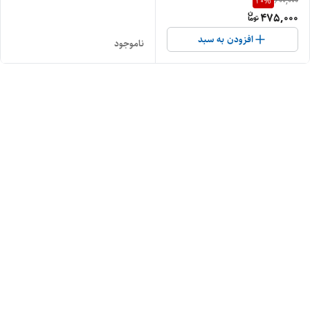
20
%
600,000
475,000
افزودن به سبد
ناموجود