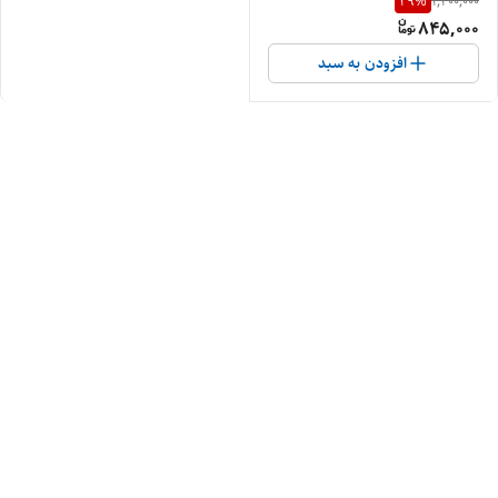
29
%
1,200,000
845,000
افزودن به سبد