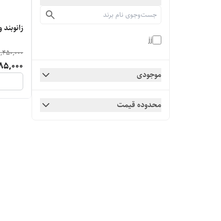
زانوبند ورزشی
jj
1,450,000
85,000
موجودی
محدوده قیمت