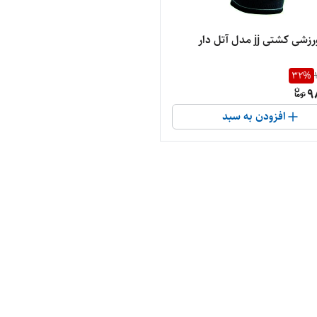
 کشتی jj مدل آتل دار
32
%
9
افزودن به سبد