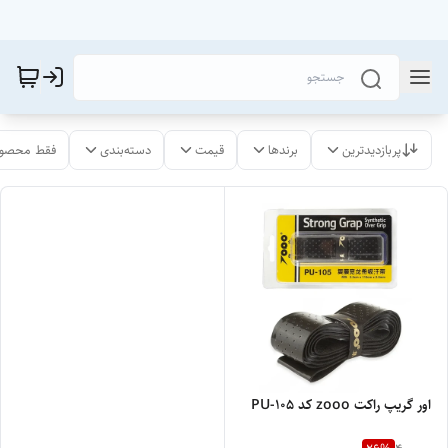
پربازدیدترین
برندها
قیمت
دسته‌بندی
فقط محصول
اور گریپ راکت zooo کد PU-1۰۵