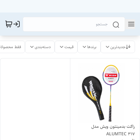
جدیدترین
برندها
قیمت
دسته‌بندی
فقط محصولات
راکت بدمینتون ویش مدل
ALUMTEC 317